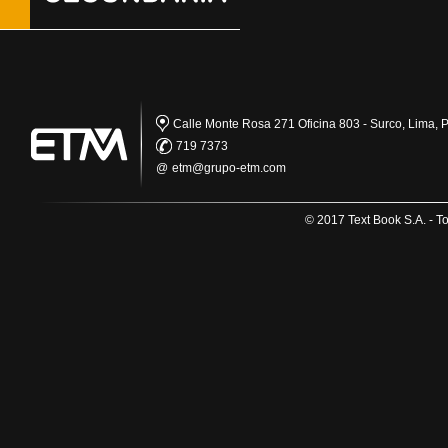
Calle Monte Rosa 271 Oficina 803 - Surco, Lima, P
719 7373
@
etm@grupo-etm.com
© 2017 Text Book S.A. - T