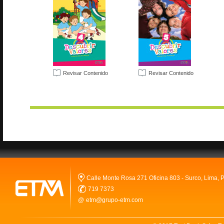
Revisar Contenido
Revisar Contenido
Calle Monte Rosa 271 Oficina 803 - Surco, Lima, P
719 7373
@
etm@grupo-etm.com